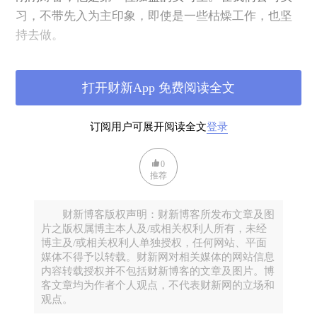
习，不带先入为主印象，即使是一些枯燥工作，也坚
持去做。
今天回头看，成长不慢，整个过程收获不小。眼界、
打开财新App 免费阅读全文
人脉与能力全方面超出同宿舍同学。我有时候跟同事
开玩笑，你碰到一个还不错的老板，因此，运气不
订阅用户可展开阅读全文
登录
错，但是，在你年轻时，你能信任谁？
0
多数人的运气是不好的，碰到的第一个老板不会成为
推荐
真贵人。这是因为目前中国的信任氛围还不好。在这
样的国度，你很难相信别人。只有自行觉悟的天才，
财新博客版权声明：财新博客所发布文章及图
才可以高速成长。
片之版权属博主本人及/或相关权利人所有，未经
博主及/或相关权利人单独授权，任何网站、平面
媒体不得予以转载。财新网对相关媒体的网站信息
虽然国人面对的是命运的艰难模式，然而借助于中国
内容转载授权并不包括财新博客的文章及图片。博
足够庞大的人口基数，总会有人胜出。而这些胜出的
客文章均为作者个人观点，不代表财新网的立场和
观点。
人，必然会掌握一种技巧：有技巧地信任。