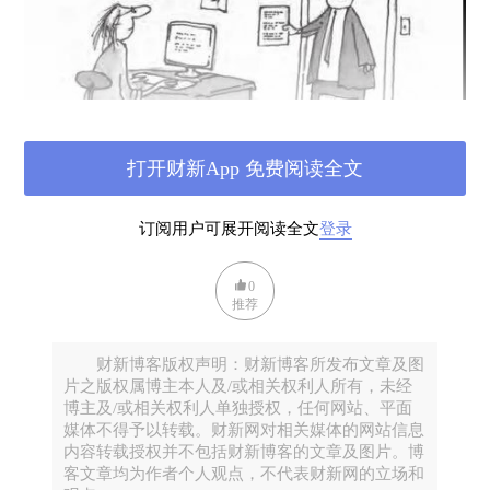
打开财新App 免费阅读全文
这是一个好的开始。但是还需要更多废话。根据这一
订阅用户可展开阅读全文
登录
理论，晦涩的文章乃是作者刻意的选择。
0
官僚和商界经理们坚持要用令人费解的胡言来掩饰自
推荐
己。
财新博客版权声明：财新博客所发布文章及图
片之版权属博主本人及/或相关权利人所有，未经
穿着格子衬衫的技术写手以此来报复往他脸上踢过沙
博主及/或相关权利人单独授权，任何网站、平面
子的体育生和拒绝跟他约会的姑娘。
媒体不得予以转载。财新网对相关媒体的网站信息
内容转载授权并不包括财新博客的文章及图片。博
客文章均为作者个人观点，不代表财新网的立场和
伪知识分子喋喋不休地用晦涩的冗词赘语来掩盖自己